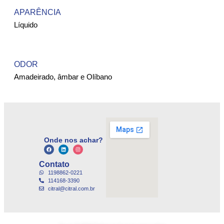
APARÊNCIA
Líquido
ODOR
Amadeirado, âmbar e Olíbano
Onde nos achar?
Contato
1198862-0221
114168-3390
citral@citral.com.br