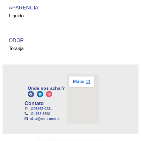
APARÊNCIA
Líquido
ODOR
Toranja
Onde nos achar?
Contato
1198862-0221
114168-3390
citral@citral.com.br