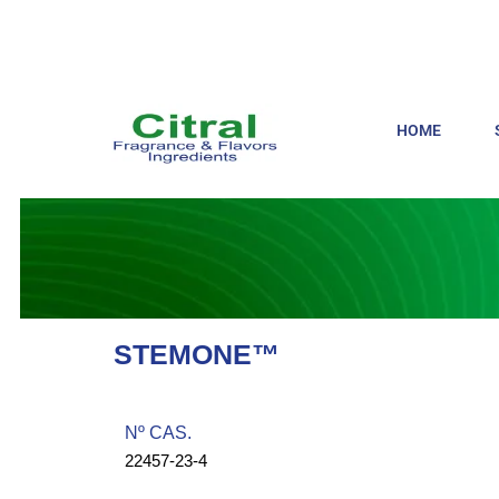
HOME
STEMONE™
Nº CAS.​
22457-23-4