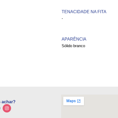
TENACIDADE NA FITA
-
APARÊNCIA
Sólido branco
 achar?